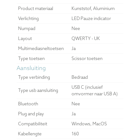
Product materiaal
Kunststof, Aluminium
Verlichting
LED Pauze indicator
Numpad
Nee
Layout
QWERTY - UK
Multimediasneltoetsen
Ja
Type toetsen
Scissor toetsen
Aansluiting
Type verbinding
Bedraad
USB C (inclusief
Type usb aansluiting
omvormer naar USB A)
Bluetooth
Nee
Plug and play
Ja
Compatibiliteit
Windows, MacOS
Kabellengte
160