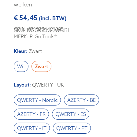
werken.
€
54,45
(incl. BTW)
GTIN: 8719274491385
SKU: RGOCOUKWDBL
MERK: R-Go Tools®
Kleur
:
Zwart
Wit
Zwart
Layout
:
QWERTY - UK
QWERTY - Nordic
AZERTY - BE
AZERTY - FR
QWERTY - ES
QWERTY - IT
QWERTY - PT