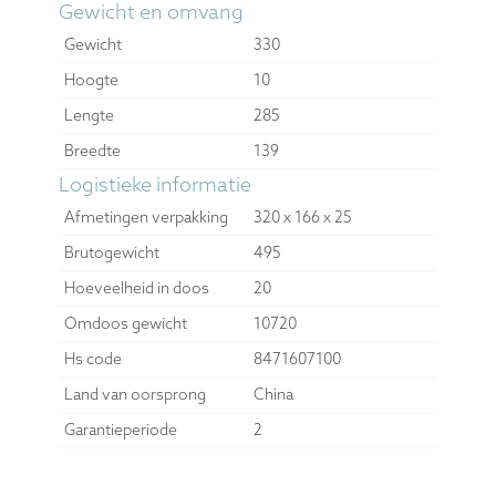
Gewicht en omvang
Gewicht
330
Hoogte
10
Lengte
285
Breedte
139
Logistieke informatie
Afmetingen verpakking
320 x 166 x 25
Brutogewicht
495
Hoeveelheid in doos
20
Omdoos gewicht
10720
Hs code
8471607100
Land van oorsprong
China
Garantieperiode
2