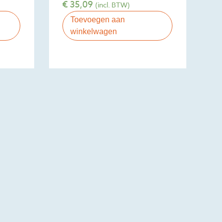
€
35,09
(incl. BTW)
Toevoegen aan
winkelwagen