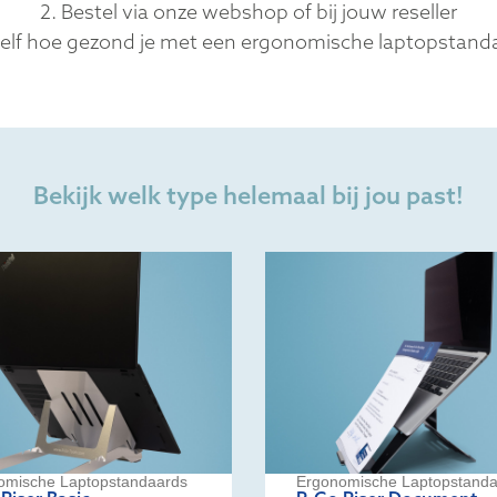
2. Bestel via onze webshop of bij jouw reseller
 zelf hoe gezond je met een ergonomische laptopstand
Bekijk welk type helemaal bij jou past!
omische Laptopstandaards
Ergonomische Laptopstanda