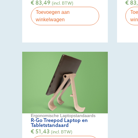
€
83,49
€
83
(incl. BTW)
Toevoegen aan
To
winkelwagen
wi
Ergonomische Laptopstandaards
R-Go Treepod Laptop en
Tabletstandaard
€
51,43
(incl. BTW)