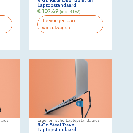
R-Go Riser Duo Tablet en
Laptopstandaard
€
107,69
(incl. BTW)
Toevoegen aan
winkelwagen
ards
Ergonomische Laptopstandaards
R-Go Steel Travel
Laptopstandaard