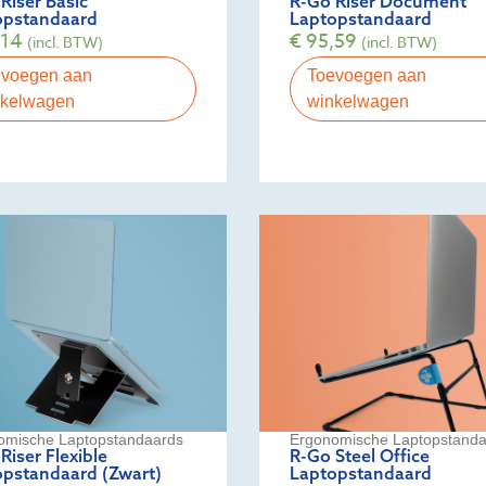
Riser Basic
R-Go Riser Document
opstandaard
Laptopstandaard
,14
€
95,59
(incl. BTW)
(incl. BTW)
evoegen aan
Toevoegen aan
nkelwagen
winkelwagen
omische Laptopstandaards
Ergonomische Laptopstanda
Riser Flexible
R-Go Steel Office
opstandaard (Zwart)
Laptopstandaard