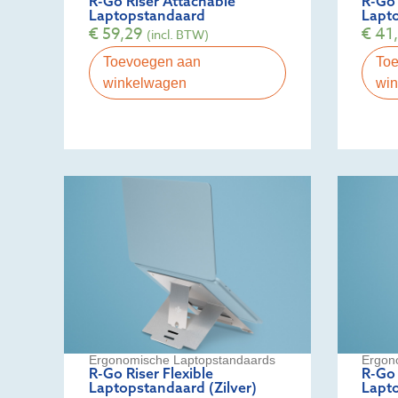
R-Go Riser Attachable
R-Go 
Laptopstandaard
Lapt
€
59,29
€
41
(incl. BTW)
Toevoegen aan
To
winkelwagen
wi
Ergonomische Laptopstandaards
Ergon
R-Go Riser Flexible
R-Go 
Laptopstandaard (Zilver)
Lapt