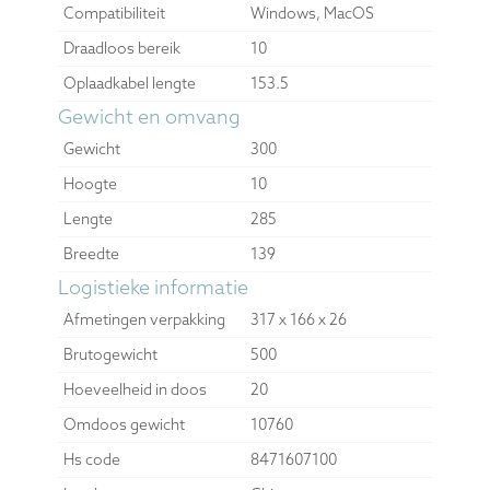
Compatibiliteit
Windows, MacOS
Draadloos bereik
10
Oplaadkabel lengte
153.5
Gewicht en omvang
Gewicht
300
Hoogte
10
Lengte
285
Breedte
139
Logistieke informatie
Afmetingen verpakking
317 x 166 x 26
Brutogewicht
500
Hoeveelheid in doos
20
Omdoos gewicht
10760
Hs code
8471607100