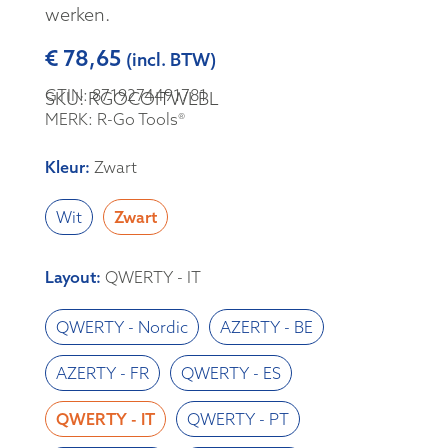
werken.
€
78,65
(incl. BTW)
GTIN: 8719274491781
SKU: RGOCOITWLBL
MERK: R-Go Tools®
Kleur
:
Zwart
Wit
Zwart
Layout
:
QWERTY - IT
QWERTY - Nordic
AZERTY - BE
AZERTY - FR
QWERTY - ES
QWERTY - IT
QWERTY - PT