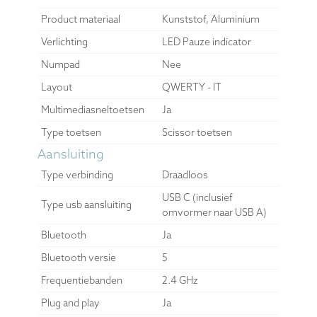
Product materiaal
Kunststof, Aluminium
Verlichting
LED Pauze indicator
Numpad
Nee
Layout
QWERTY - IT
Multimediasneltoetsen
Ja
Type toetsen
Scissor toetsen
Aansluiting
Type verbinding
Draadloos
USB C (inclusief
Type usb aansluiting
omvormer naar USB A)
Bluetooth
Ja
Bluetooth versie
5
Frequentiebanden
2.4 GHz
Plug and play
Ja