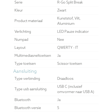
Details en
Specificaties
Algemeen
Model
Gesplitst toetsenbord
Serie
R-Go Split Break
Kleur
Zwart
Kunststof, Vilt,
Product materiaal
Aluminium
Verlichting
LED Pauze indicator
Numpad
Nee
Layout
QWERTY - IT
Multimediasneltoetsen
Ja