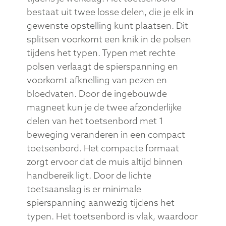
Het R-Go Split Break toetsenbord is een
ergonomisch gesplitst toetsenbord met
geïntegreerde pauzesoftware. Dit
toetsenbord stimuleert je om regelmatig
pauzes te nemen. Zo blijft de
doorbloeding van je lichaam op peil,
voorkom je overbelasting en blijf je fit
tijdens je werkdag. Het toetsenbord
bestaat uit twee losse delen, die je elk in
gewenste opstelling kunt plaatsen. Dit
splitsen voorkomt een knik in de polsen
tijdens het typen. Typen met rechte
polsen verlaagt de spierspanning en
voorkomt afknelling van pezen en
bloedvaten. Door de ingebouwde
magneet kun je de twee afzonderlijke