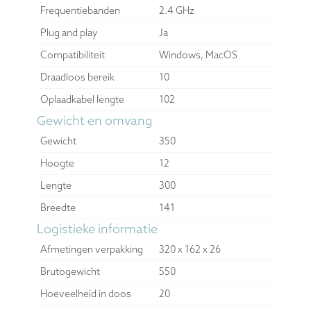
Type toetsen
Scissor toetsen
Aansluiting
Type verbinding
Draadloos
USB C (inclusief
Type usb aansluiting
omvormer naar USB A)
Bluetooth
Ja
Bluetooth versie
5
Frequentiebanden
2.4 GHz
Plug and play
Ja
Compatibiliteit
Windows, MacOS
Draadloos bereik
10
Oplaadkabel lengte
102
Gewicht en omvang
Gewicht
350
Hoogte
12