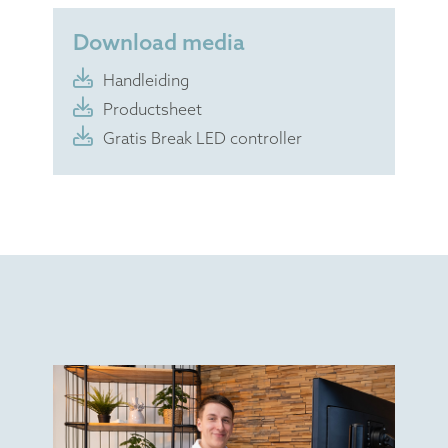
deze subtiele kleursignalen ontvang je op
een eenvoudige en positieve wijze
feedback over je pauzegedrag. Dit
product werkt samen met de R-Go Break
Software dat de Benelux Office Product
Award 2021 heeft gewonnen. Download
hier
de gratis Break LED controller.
Download media
Handleiding
Productsheet
Gratis Break LED controller