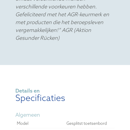
muizen, toetsenborden, monitorarmen,
documenthouders en laptopstandaards
van R-Go bieden hulp bij natuurlijk en
moeiteloos computerwerk. Ze ontlasten
de gebruiker in plaats van hem extra te
belasten. Het is vooral belangrijk dat de
hulpmiddelen bij de gebruiker passen,
omdat verschillende mensen
verschillende voorkeuren hebben.
Gefeliciteerd met het AGR-keurmerk en
met producten die het beroepsleven
vergemakkelijken!” AGR (Aktion
Gesunder Rücken)