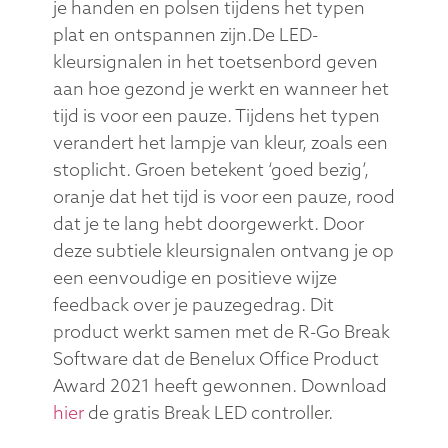
delen van het toetsenbord met 1
beweging veranderen in een compact
toetsenbord. Het compacte formaat
zorgt ervoor dat de muis altijd binnen
handbereik ligt. Door de lichte
toetsaanslag is er minimale
spierspanning aanwezig tijdens het
typen. Het toetsenbord is vlak, waardoor
je handen en polsen tijdens het typen
plat en ontspannen zijn.De LED-
kleursignalen in het toetsenbord geven
aan hoe gezond je werkt en wanneer het
tijd is voor een pauze. Tijdens het typen
verandert het lampje van kleur, zoals een
stoplicht. Groen betekent ‘goed bezig’,
oranje dat het tijd is voor een pauze, rood
dat je te lang hebt doorgewerkt. Door