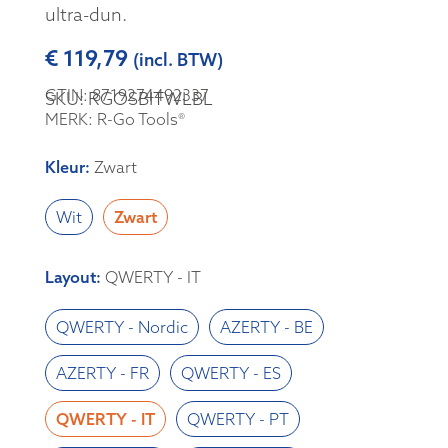
ultra-dun.
€
119,79
(incl. BTW)
GTIN: 8719274492337
SKU: RGOSBITWLBL
MERK: R-Go Tools®
Kleur
:
Zwart
Wit
Zwart
Layout
:
QWERTY - IT
QWERTY - Nordic
AZERTY - BE
AZERTY - FR
QWERTY - ES
QWERTY - IT
QWERTY - PT