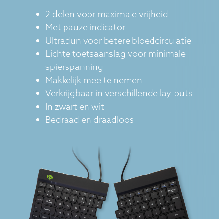
2 delen voor maximale vrijheid
Met pauze indicator
Ultradun voor betere bloedcirculatie
Lichte toetsaanslag voor minimale
spierspanning
Makkelijk mee te nemen
Verkrijgbaar in verschillende lay-outs
In zwart en wit
Bedraad en draadloos