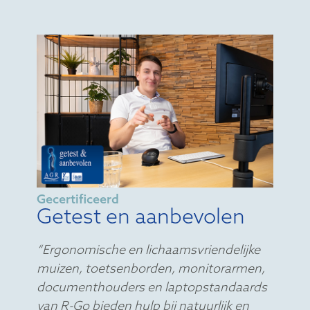
Gecertificeerd
Getest en aanbevolen
“Ergonomische en lichaamsvriendelijke
muizen, toetsenborden, monitorarmen,
documenthouders en laptopstandaards
van R-Go bieden hulp bij natuurlijk en