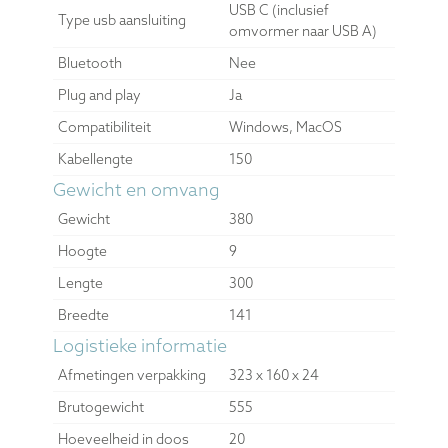
USB C (inclusief
Type usb aansluiting
omvormer naar USB A)
Bluetooth
Nee
Plug and play
Ja
Compatibiliteit
Windows, MacOS
Kabellengte
150
Gewicht en omvang
Gewicht
380
Hoogte
9
Lengte
300
Breedte
141
Logistieke informatie
Afmetingen verpakking
323 x 160 x 24
Brutogewicht
555
Hoeveelheid in doos
20