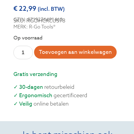
€
22,99
(incl. BTW)
GTIN: 8719274491460
SKU: RGOHCKCUS78
MERK: R-Go Tools®
Op voorraad
Toevoegen aan winkelwagen
Gratis verzending
✓ 30-dagen
retourbeleid
✓ Ergonomisch
gecertificeerd
✓ Veilig
online betalen