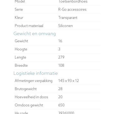
Model
Toetsenbordhoes
Serie
R-Go accessoires
Kleur
Transparant
Product materiaal
Siliconen
Gewicht en omvang
Gewicht
16
Hoogte
3
Lengte
279
Breedte
108
Logistieke informatie
Afmetingen verpakking
145 x 93 x 12
Brutogewicht
28
Hoeveelheid in doos
20
Omdoos gewicht
650
Hs code
39261000