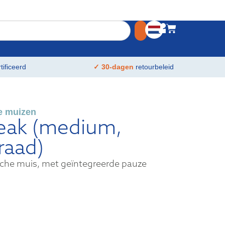
tificeerd
✓ 30-dagen
retourbeleid
e muizen
eak (medium,
raad)
che muis, met geïntegreerde pauze