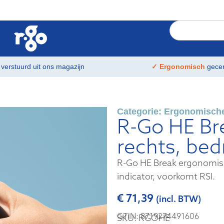
t
verstuurd uit ons magazijn
✓ Ergonomisch
gecer
Categorie:
Ergonomisch
R-Go HE Br
rechts, bed
R-Go HE Break ergonomis
indicator, voorkomt RSI.
€
71,39
(incl. BTW)
GTIN: 8719274491606
SKU: RGOHE