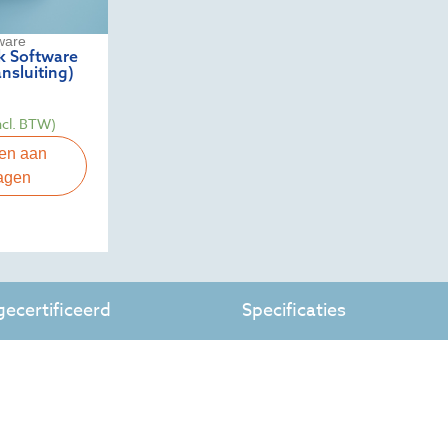
ware
k Software
nsluiting)
ncl. BTW)
en aan
agen
ecertificeerd
Specificaties