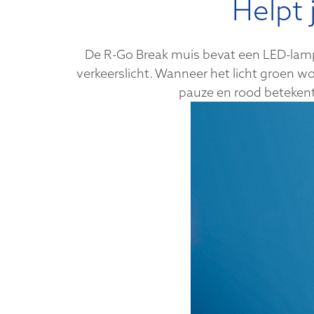
Helpt 
De R-Go Break muis bevat een LED-lampj
verkeerslicht. Wanneer het licht groen wo
pauze en rood betekent 