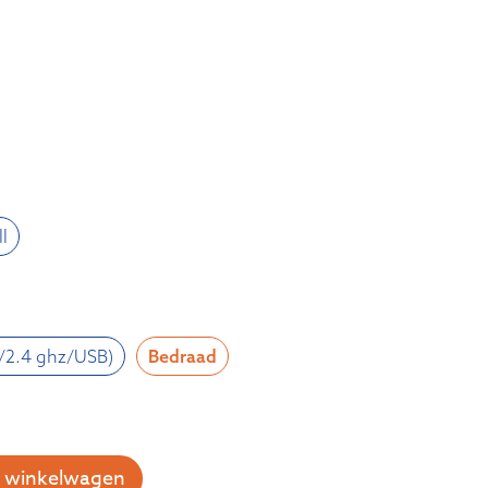
l
h/2.4 ghz/USB)
Bedraad
 winkelwagen