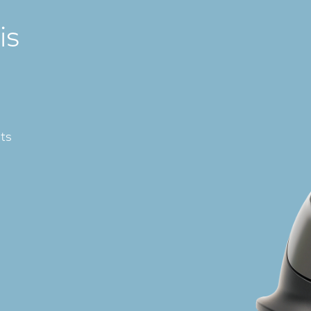
is
hts