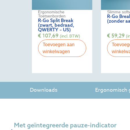
Ergonomische
Slimme soft
R-Go Brea
Toetsenborden
R-Go Split Break
(zonder aa
(zwart, bedraad,
QWERTY – US)
€
107,69
€
59,29
(incl. BTW)
(i
Toevoegen aan
Toevoeg
winkelwagen
winkelw
Downloads
Ergonomisch g
Met geïntegreerde pauze-indicator