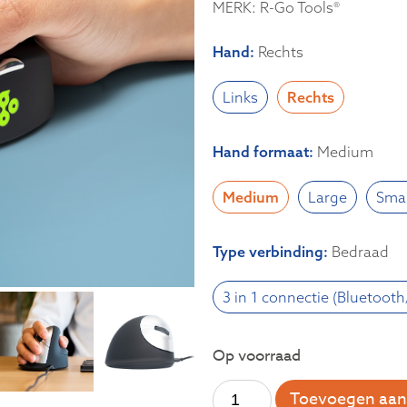
MERK: R-Go Tools®
Hand
:
Rechts
Links
Rechts
Hand formaat
:
Medium
Medium
Large
Smal
Type verbinding
:
Bedraad
3 in 1 connectie (Bluetoot
Op voorraad
Toevoegen aan