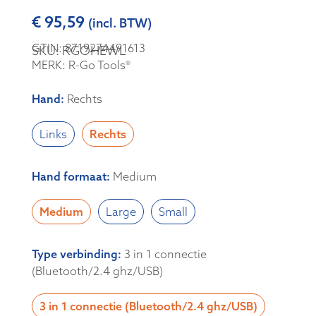
€
95,59
(incl. BTW)
GTIN: 8719274491613
SKU: RGOHEWL
MERK: R-Go Tools®
Hand
:
Rechts
Links
Rechts
Hand formaat
:
Medium
Medium
Large
Small
Type verbinding
:
3 in 1 connectie
(Bluetooth/2.4 ghz/USB)
3 in 1 connectie (Bluetooth/2.4 ghz/USB)