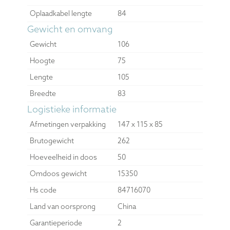
Oplaadkabel lengte
84
Gewicht en omvang
Gewicht
106
Hoogte
75
Lengte
105
Breedte
83
Logistieke informatie
Afmetingen verpakking
147 x 115 x 85
Brutogewicht
262
Hoeveelheid in doos
50
Omdoos gewicht
15350
Hs code
84716070
Land van oorsprong
China
Garantieperiode
2