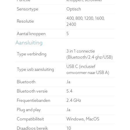
Sensortype
Optisch
400, 800, 1200, 1600,
Resolutie
2400
Aantal knoppen
5
Aansluiting
3 in 1 connectie
Type verbinding
(Bluetooth/2.4 ghz/USB)
USB C (inclusief
Type usb aansluiting
omvormer naar USB A)
Bluetooth
Ja
Bluetooth versie
5.4
Frequentiebanden
2.4 GHz
Plug and play
Ja
Compatibiliteit
Windows, MacOS
Draadloos bereik
10