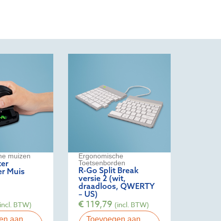
he muizen
Ergonomische
ter
Toetsenborden
R-Go Split Break
r Muis
versie 2 (wit,
draadloos, QWERTY
– US)
€
119,79
(incl. BTW)
(incl. BTW)
en aan
Toevoegen aan