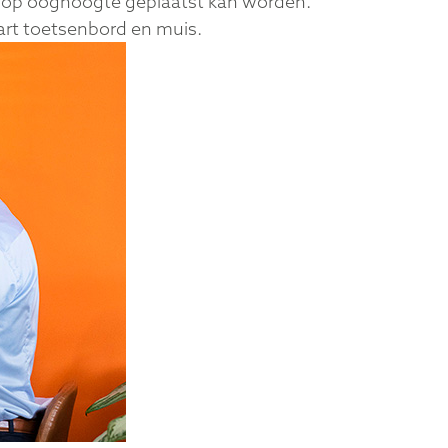
jk op ooghoogte geplaatst kan worden.
part toetsenbord en muis.