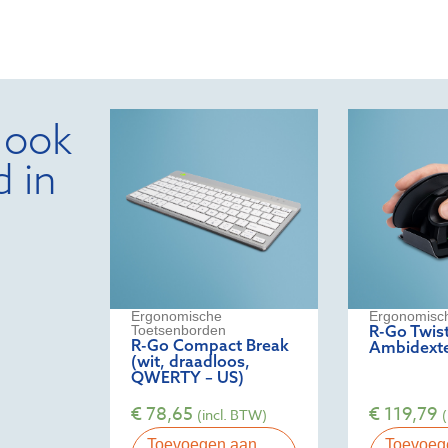
 ook
d in
Ergonomische
Ergonomisc
R-Go Twis
Toetsenborden
R-Go Compact Break
Ambidexte
(wit, draadloos,
QWERTY – US)
€
78,65
€
119,79
(incl. BTW)
Toevoegen aan
Toevoeg