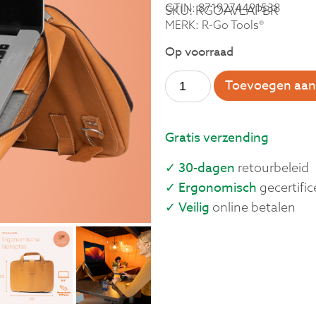
GTIN: 8719274491538
SKU: RGOAVLAPBR
MERK: R-Go Tools®
Op voorraad
Toevoegen aan
Gratis verzending
✓ 30-dagen
retourbeleid
✓ Ergonomisch
gecertific
✓ Veilig
online betalen