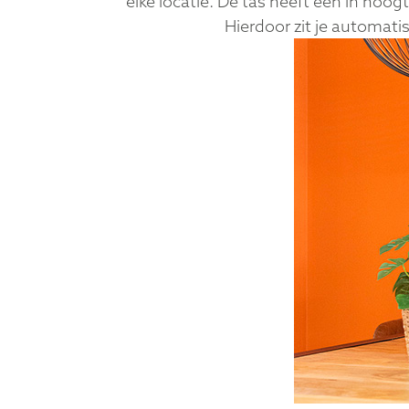
elke locatie. De tas heeft een in ho
Hierdoor zit je automati