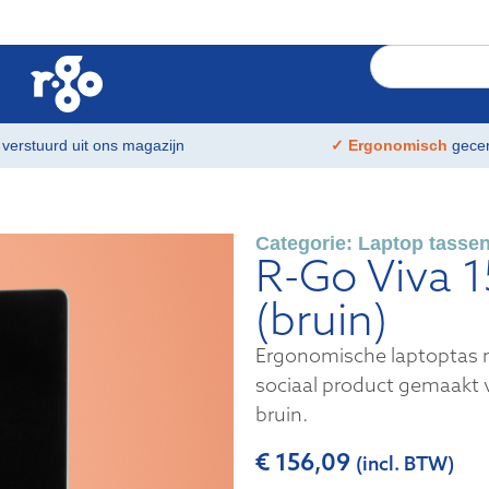
t
verstuurd uit ons magazijn
✓ Ergonomisch
gecer
Categorie:
Laptop tasse
R-Go Viva 1
(bruin)
Ergonomische laptoptas 
sociaal product gemaakt va
bruin.
€
156,09
(incl. BTW)