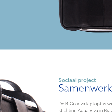
Sociaal project
Samenwerki
De R-Go Viva laptoptas 
stichting Agua Viva in Braz