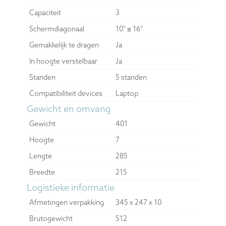
Capaciteit
3
Schermdiagonaal
10" ≤ 16"
Gemakkelijk te dragen
Ja
In hoogte verstelbaar
Ja
Standen
5 standen
Compatibiliteit devices
Laptop
Gewicht en omvang
Gewicht
401
Hoogte
7
Lengte
285
Breedte
215
Logistieke informatie
Afmetingen verpakking
345 x 247 x 10
Brutogewicht
512