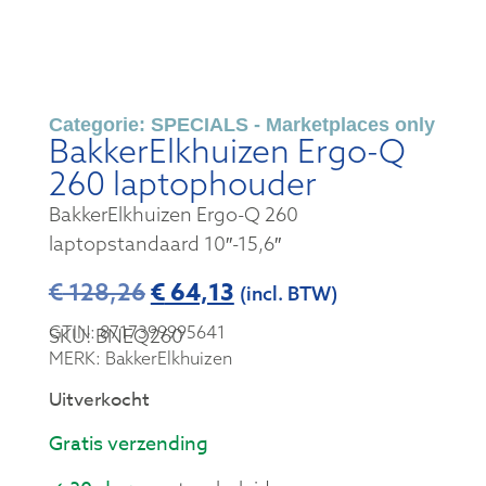
Categorie:
SPECIALS - Marketplaces only
BakkerElkhuizen Ergo-Q
260 laptophouder
BakkerElkhuizen Ergo-Q 260
laptopstandaard 10″-15,6″
€
64,13
€
128,26
(incl. BTW)
GTIN: 8717399995641
SKU: BNEQ260
MERK: BakkerElkhuizen
Uitverkocht
Gratis verzending