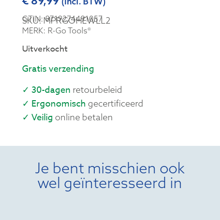
€
89,99
(incl. BTW)
GTIN: 8719274491057
SKU: MPRGOHEWLL2
MERK: R-Go Tools®
Uitverkocht
Gratis verzending
✓ 30-dagen
retourbeleid
✓ Ergonomisch
gecertificeerd
✓ Veilig
online betalen
Je bent misschien ook
wel geïnteresseerd in