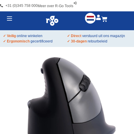
+31 (0)345 758 000
Meer over R-Go Tools
✓ Veilig
online winkelen
✓ Direct
verstuurd uit ons magazijn
✓ Ergonomisch
gecertificeerd
✓ 30-dagen
retourbeleid