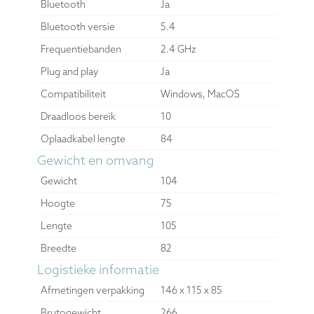
Bluetooth
Ja
Bluetooth versie
5.4
Frequentiebanden
2.4 GHz
Plug and play
Ja
Compatibiliteit
Windows, MacOS
Draadloos bereik
10
Oplaadkabel lengte
84
Gewicht en omvang
Gewicht
104
Hoogte
75
Lengte
105
Breedte
82
Logistieke informatie
Afmetingen verpakking
146 x 115 x 85
Brutogewicht
266