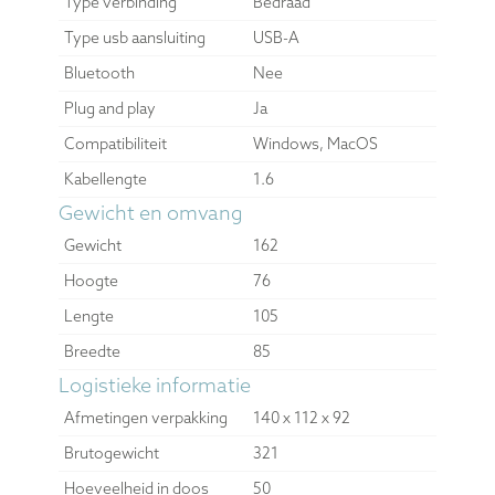
Type verbinding
Bedraad
Type usb aansluiting
USB-A
Bluetooth
Nee
Plug and play
Ja
Compatibiliteit
Windows, MacOS
Kabellengte
1.6
Gewicht en omvang
Gewicht
162
Hoogte
76
Lengte
105
Breedte
85
Logistieke informatie
Afmetingen verpakking
140 x 112 x 92
Brutogewicht
321
Hoeveelheid in doos
50