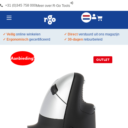
+31 (0)345 758 000
Meer over R-Go Tools
✓ Veilig
online winkelen
✓ Direct
verstuurd uit ons magazijn
✓ Ergonomisch
gecertificeerd
✓ 30-dagen
retourbeleid
Aanbieding!
OUTLET