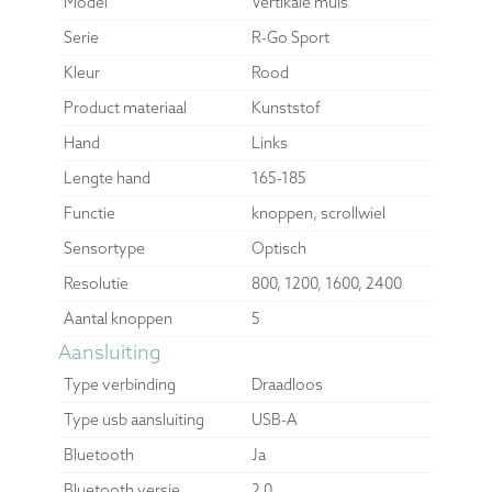
Model
Vertikale muis
Serie
R-Go Sport
Kleur
Rood
Product materiaal
Kunststof
Hand
Links
Lengte hand
165-185
Functie
knoppen, scrollwiel
Sensortype
Optisch
Resolutie
800, 1200, 1600, 2400
Aantal knoppen
5
Aansluiting
Type verbinding
Draadloos
Type usb aansluiting
USB-A
Bluetooth
Ja
Bluetooth versie
2.0