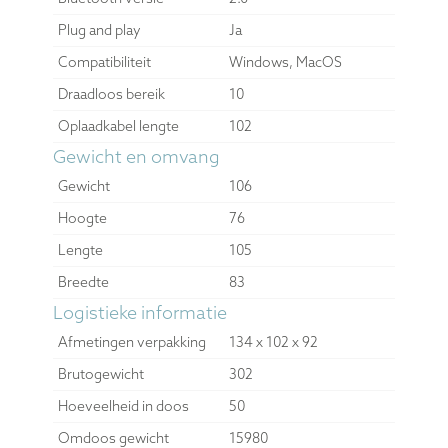
Plug and play
Ja
Compatibiliteit
Windows, MacOS
Draadloos bereik
10
Oplaadkabel lengte
102
Gewicht en omvang
Gewicht
106
Hoogte
76
Lengte
105
Breedte
83
Logistieke informatie
Afmetingen verpakking
134 x 102 x 92
Brutogewicht
302
Hoeveelheid in doos
50
Omdoos gewicht
15980