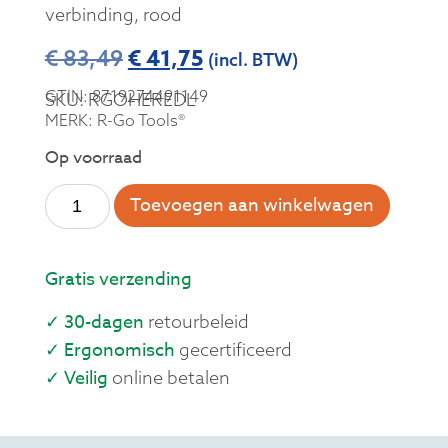
verbinding, rood
€
41,75
€
83,49
(incl. BTW)
GTIN: 8719274491149
SKU: RGOHEREDL
MERK: R-Go Tools®
Op voorraad
Toevoegen aan winkelwagen
Gratis verzending
✓ 30-dagen
retourbeleid
✓ Ergonomisch
gecertificeerd
✓ Veilig
online betalen