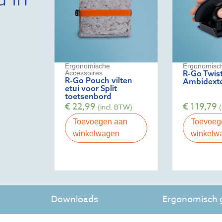
Ergonomische
Ergonomisc
R-Go Twis
Accessoires
R-Go Pouch vilten
Ambidexte
etui voor Split
toetsenbord
€
22,99
€
119,79
(incl. BTW)
Toevoegen aan
Toevoeg
winkelwagen
winkelw
Downloads
Ergonomisch g