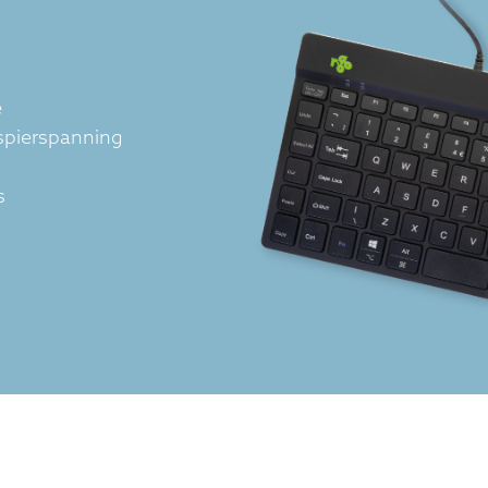
e
spierspanning
s