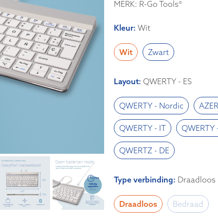
MERK: R-Go Tools®
Kleur
:
Wit
Wit
Zwart
Layout
:
QWERTY - ES
QWERTY - Nordic
AZER
QWERTY - IT
QWERTY -
QWERTZ - DE
Type verbinding
:
Draadloos
Draadloos
Bedraad