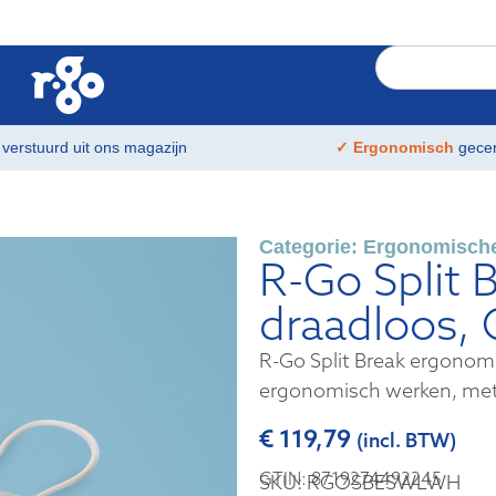
t
verstuurd uit ons magazijn
✓ Ergonomisch
gecer
Categorie:
Ergonomische
R-Go Split B
draadloos,
R-Go Split Break ergonomi
ergonomisch werken, met 
€
119,79
(incl. BTW)
GTIN: 8719274492245
SKU: RGOSBESWLWH