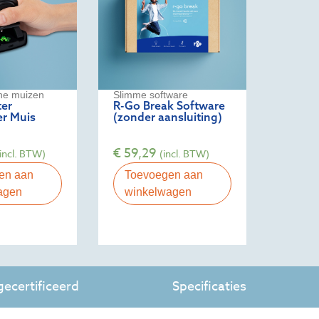
he muizen
Slimme software
ter
R-Go Break Software
r Muis
(zonder aansluiting)
€
59,29
(incl. BTW)
(incl. BTW)
en aan
Toevoegen aan
agen
winkelwagen
ecertificeerd
Specificaties