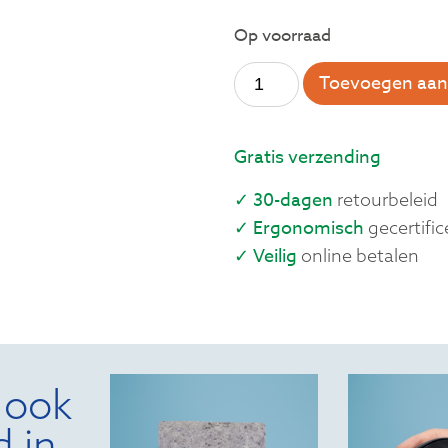
Op voorraad
Toevoegen aan
Gratis verzending
✓ 30-dagen
retourbeleid
✓ Ergonomisch
gecertific
✓ Veilig
online betalen
 ook
d in