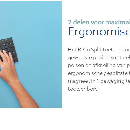
2 delen voor maximal
Ergonomisc
Het R-Go Split toetsenbord 
gewenste positie kunt geb
polsen en afknelling van
ergonomische gesplitste
magneet in 1 beweging t
toetsenbord.