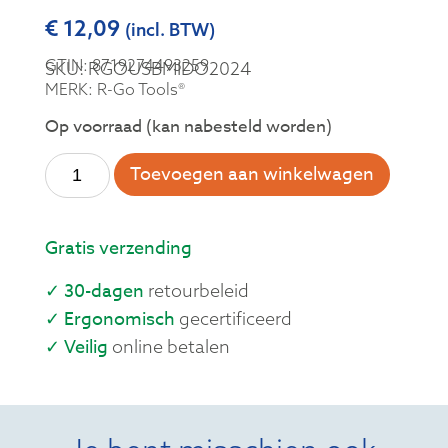
€
12,09
(incl. BTW)
GTIN: 8719274493259
SKU: RGOUSBMIDO2024
MERK: R-Go Tools®
Op voorraad (kan nabesteld worden)
Toevoegen aan winkelwagen
Gratis verzending
✓ 30-dagen
retourbeleid
✓ Ergonomisch
gecertificeerd
✓ Veilig
online betalen