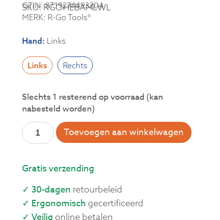
GTIN: 8719274493204
SKU: RGOHEBAMLWL
MERK: R-Go Tools®
Hand
:
Links
Links
Rechts
Slechts 1 resterend op voorraad (kan
nabesteld worden)
Toevoegen aan winkelwagen
Gratis verzending
✓ 30-dagen
retourbeleid
✓ Ergonomisch
gecertificeerd
✓ Veilig
online betalen