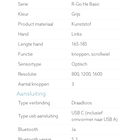
Serie
R-Go He Basic
Kleur
Grijs
Product materiaal
Kunststof
Hand
Links
Lengte hand
165-185
Functie
knoppen, scrollwiel
Sensortype
Optisch
Resolutie
800, 1200, 1600
Aantal knoppen
3
Aansluiting
Type verbinding
Draadloos
USB C (inclusief
Type usb aansluiting
omvormer naar USB A)
Bluetooth
Ja
Bluetooth versie
5.2