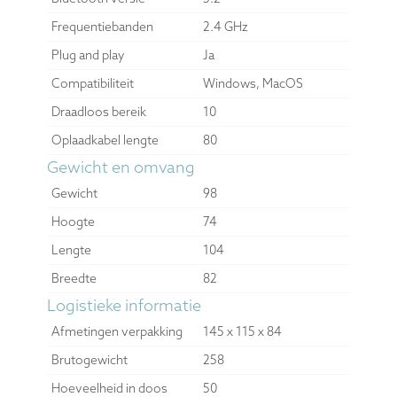
Frequentiebanden
2.4 GHz
Plug and play
Ja
Compatibiliteit
Windows, MacOS
Draadloos bereik
10
Oplaadkabel lengte
80
Gewicht en omvang
Gewicht
98
Hoogte
74
Lengte
104
Breedte
82
Logistieke informatie
Afmetingen verpakking
145 x 115 x 84
Brutogewicht
258
Hoeveelheid in doos
50